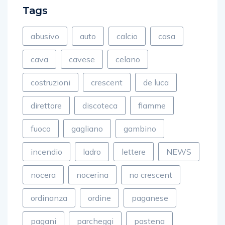
Tags
abusivo
auto
calcio
casa
cava
cavese
celano
costruzioni
crescent
de luca
direttore
discoteca
fiamme
fuoco
gagliano
gambino
incendio
ladro
lettere
NEWS
nocera
nocerina
no crescent
ordinanza
ordine
paganese
pagani
parcheggi
pastena