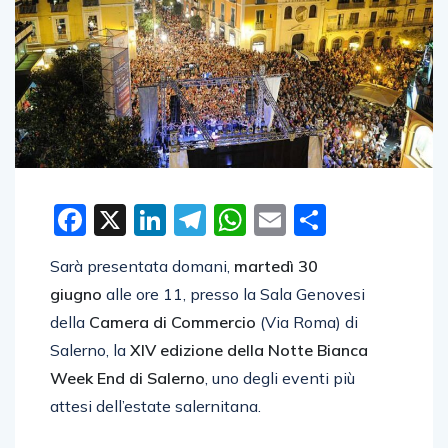
Facebook
X
LinkedIn
Telegram
WhatsApp
Email
Condivid
Sarà presentata domani,
martedì 30
giugno
alle ore 11, presso la Sala Genovesi
della
Camera di Commercio
(Via Roma) di
Salerno, la
XIV edizione della Notte Bianca
Week End di Salerno
, uno degli eventi più
attesi dell’estate salernitana.