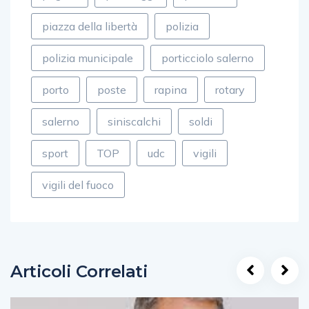
piazza della libertà
polizia
polizia municipale
porticciolo salerno
porto
poste
rapina
rotary
salerno
siniscalchi
soldi
sport
TOP
udc
vigili
vigili del fuoco
Articoli Correlati