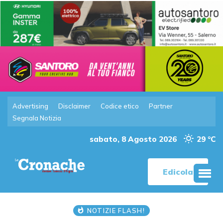
Advertising
Disclaimer
Codice etico
Partner
Segnala Notizia
sabato, 8 Agosto 2026
29 °C
Edicola
NOTIZIE FLASH!