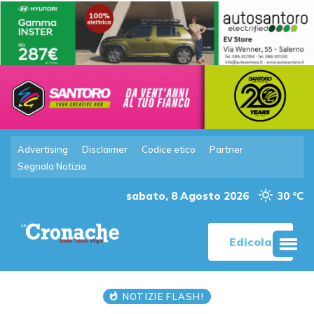
Advertising
Disclaimer
Codice etico
Partner
Segnala Notizia
sabato, 8 Agosto 2026
30 °C
Edicola
NOTIZIE FLASH!