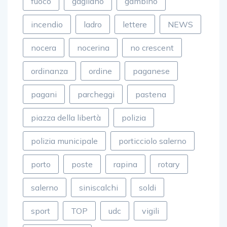
fuoco
gagliano
gambino
incendio
ladro
lettere
NEWS
nocera
nocerina
no crescent
ordinanza
ordine
paganese
pagani
parcheggi
pastena
piazza della libertà
polizia
polizia municipale
porticciolo salerno
porto
poste
rapina
rotary
salerno
siniscalchi
soldi
sport
TOP
udc
vigili