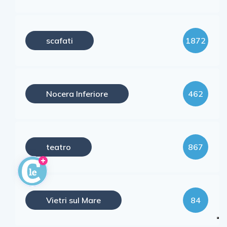
scafati
1872
Nocera Inferiore
462
teatro
867
Vietri sul Mare
84