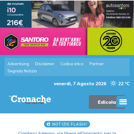
Advertising
Disclaimer
Codice etico
Partner
Segnala Notizia
venerdì, 7 Agosto 2026
22 °C
Edicola
NOTIZIE FLASH!
Cimitero Salerno, via libera all’impianto per la