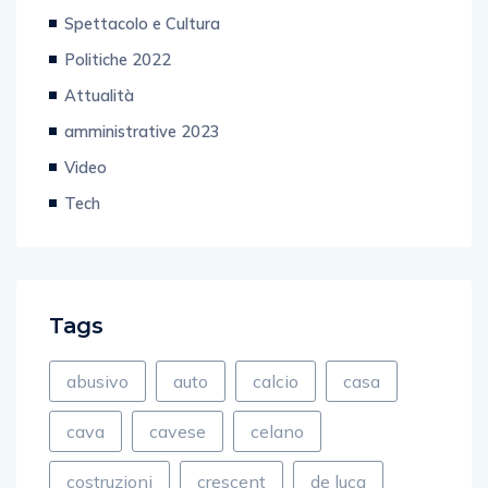
Spettacolo e Cultura
Politiche 2022
Attualità
amministrative 2023
Video
Tech
Tags
abusivo
auto
calcio
casa
cava
cavese
celano
costruzioni
crescent
de luca