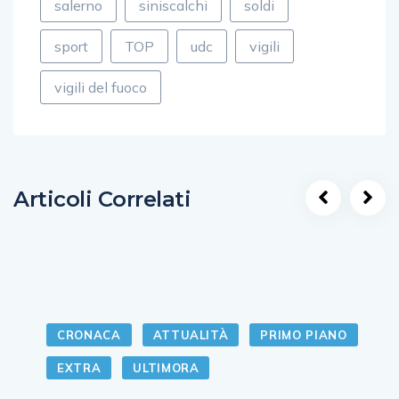
salerno
siniscalchi
soldi
sport
TOP
udc
vigili
vigili del fuoco
Articoli Correlati
CRONACA
ATTUALITÀ
PRIMO PIANO
EXTRA
ULTIMORA