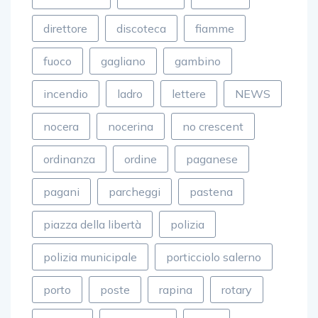
direttore
discoteca
fiamme
fuoco
gagliano
gambino
incendio
ladro
lettere
NEWS
nocera
nocerina
no crescent
ordinanza
ordine
paganese
pagani
parcheggi
pastena
piazza della libertà
polizia
polizia municipale
porticciolo salerno
porto
poste
rapina
rotary