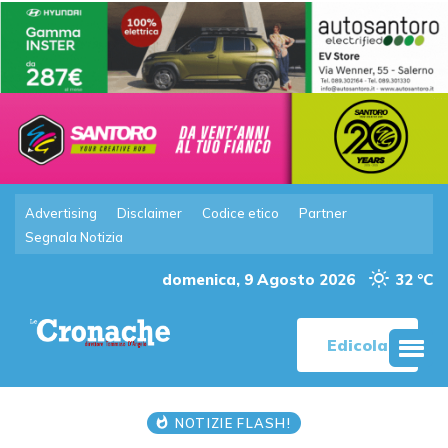
Advertising
Disclaimer
Codice etico
Partner
Segnala Notizia
domenica, 9 Agosto 2026
32 °C
Edicola
NOTIZIE FLASH!