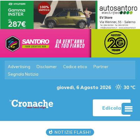
Advertising
Disclaimer
Codice etico
Partner
Segnala Notizia
giovedì, 6 Agosto 2026
30 °C
Edicola
NOTIZIE FLASH!