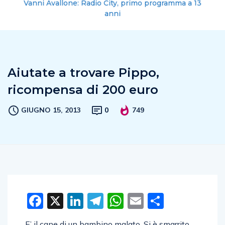
Vanni Avallone: Radio City, primo programma a 13
anni
Aiutate a trovare Pippo,
ricompensa di 200 euro
GIUGNO 15, 2013
0
749
Facebook
X
LinkedIn
Telegram
WhatsApp
Email
Condivid
E’ il cane di un bambino malato. Si è smarrito