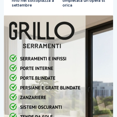
nno nel sottopiazza a
ompletata un’opera st
settembre
orica