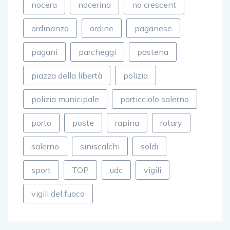
nocera
nocerina
no crescent
ordinanza
ordine
paganese
pagani
parcheggi
pastena
piazza della libertà
polizia
polizia municipale
porticciolo salerno
porto
poste
rapina
rotary
salerno
siniscalchi
soldi
sport
TOP
udc
vigili
vigili del fuoco