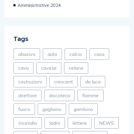
Amministrative 2024
Tags
abusivo
auto
calcio
casa
cava
cavese
celano
costruzioni
crescent
de luca
direttore
discoteca
fiamme
fuoco
gagliano
gambino
incendio
ladro
lettere
NEWS