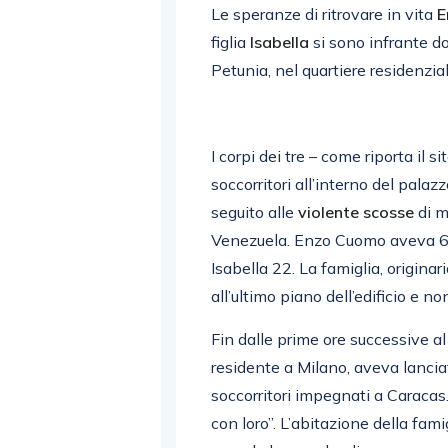
Le speranze di ritrovare in vita
E
figlia
Isabella
si sono infrante dop
Petunia, nel quartiere residenzia
I corpi dei tre – come riporta il s
soccorritori all’interno del pala
seguito alle
violente scosse
di m
Venezuela. Enzo Cuomo aveva 63 a
Isabella 22. La famiglia, originar
all’ultimo piano dell’edificio e no
Fin dalle prime ore successive al 
residente a Milano, aveva lanci
soccorritori impegnati a Caracas.
con loro”. L’abitazione della fam