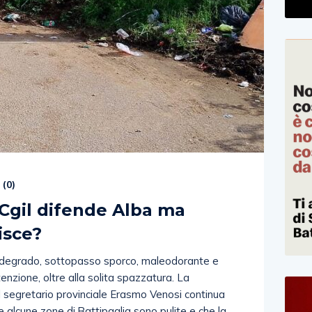
 (
0
)
p Cgil difende Alba ma
isce?
l degrado, sottopasso sporco, maleodorante e
zione, oltre alla solita spazzatura. La
il segretario provinciale Erasmo Venosi continua
 alcune zone di Battipaglia sono pulite e che la