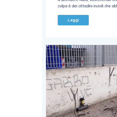
colpa è dei cittadini incivili che a
Leggi