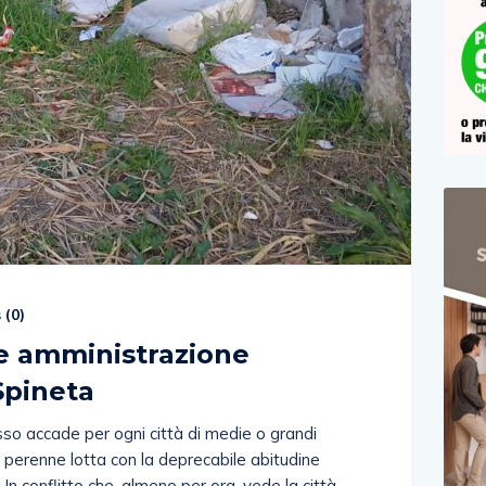
 (
0
)
 e amministrazione
Spineta
 accade per ogni città di medie o grandi
 perenne lotta con la deprecabile abitudine
 Un conflitto che, almeno per ora, vede la città