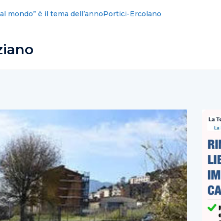
lano: Piero De Luca (Pd), da Bignami menzogna clamorosa,
ziano