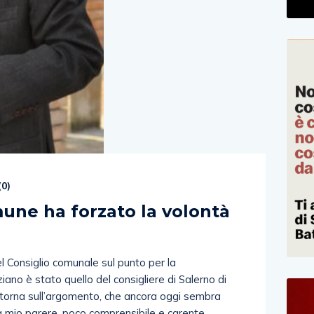
(
0
)
une ha forzato la volontà
el Consiglio comunale sul punto per la
iano è stato quello del consigliere di Salerno di
itorna sull’argomento, che ancora oggi sembra
 a mio parere, poco comprensibile e carente