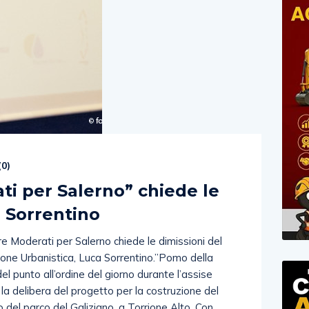
(
0
)
ti per Salerno” chiede le
a Sorrentino
re Moderati per Salerno chiede le dimissioni del
one Urbanistica, Luca Sorrentino.”Pomo della
del punto all’ordine del giorno durante l’assise
la delibera del progetto per la costruzione del
o del parco del Galiziano, a Torrione Alto. Con