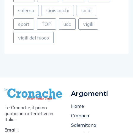
salerno
siniscalchi
soldi
sport
TOP
udc
vigili
vigili del fuoco
Argomenti
Home
Le Cronache, il primo
quotidiano interattivo in
Cronaca
Italia.
Salernitana
Email
:
Attualità
cronacasalerno@gmail.com