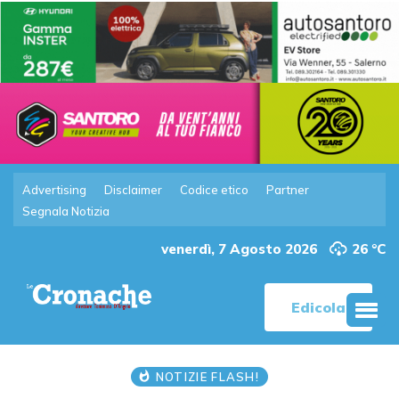
Advertising
Disclaimer
Codice etico
Partner
Segnala Notizia
venerdì, 7 Agosto 2026
26 °C
Edicola
NOTIZIE FLASH!