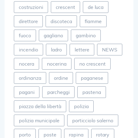
costruzioni
crescent
de luca
direttore
discoteca
fiamme
fuoco
gagliano
gambino
incendio
ladro
lettere
NEWS
nocera
nocerina
no crescent
ordinanza
ordine
paganese
pagani
parcheggi
pastena
piazza della libertà
polizia
polizia municipale
porticciolo salerno
porto
poste
rapina
rotary