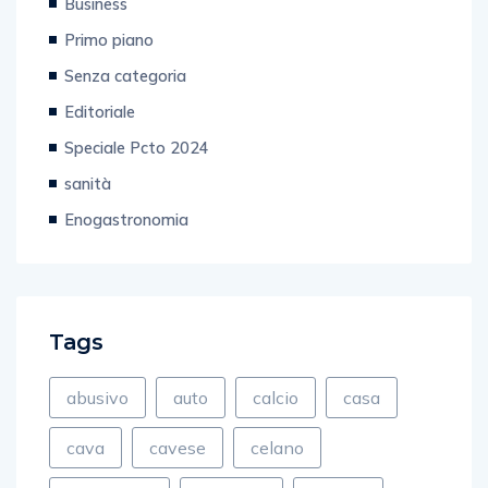
Business
Primo piano
Senza categoria
Editoriale
Speciale Pcto 2024
sanità
Enogastronomia
Tags
abusivo
auto
calcio
casa
cava
cavese
celano