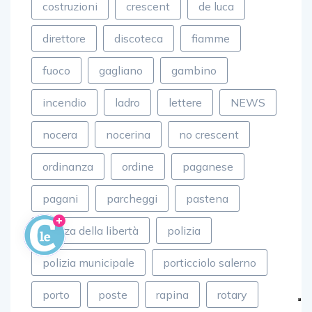
costruzioni
crescent
de luca
direttore
discoteca
fiamme
fuoco
gagliano
gambino
incendio
ladro
lettere
NEWS
nocera
nocerina
no crescent
ordinanza
ordine
paganese
pagani
parcheggi
pastena
piazza della libertà
polizia
polizia municipale
porticciolo salerno
porto
poste
rapina
rotary