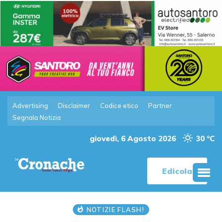
Advertising
Disclaimer
Codice etico
Partner
Segnala Notizia
giovedì, 6 Agosto 2026
30 °C
Edicola
NOTIZIE FLASH!