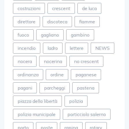
costruzioni
crescent
de luca
direttore
discoteca
fiamme
fuoco
gagliano
gambino
incendio
ladro
lettere
NEWS
nocera
nocerina
no crescent
ordinanza
ordine
paganese
pagani
parcheggi
pastena
piazza della libertà
polizia
polizia municipale
porticciolo salerno
porto
poste
rapina
rotary