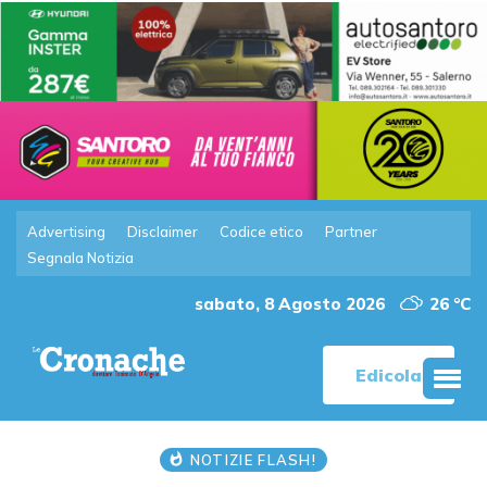
Advertising
Disclaimer
Codice etico
Partner
Segnala Notizia
sabato, 8 Agosto 2026
26 °C
Edicola
NOTIZIE FLASH!