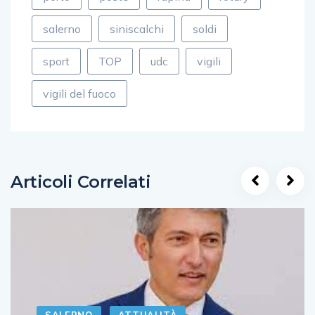
salerno
siniscalchi
soldi
sport
TOP
udc
vigili
vigili del fuoco
Articoli Correlati
SALERNO
ATTUALITÀ