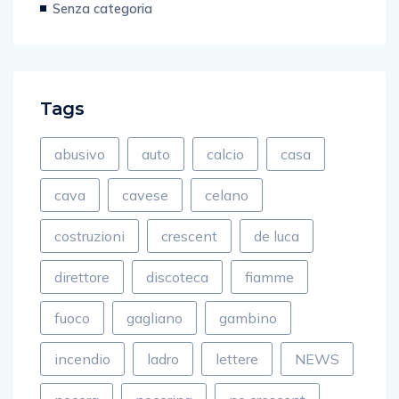
Senza categoria
Tags
abusivo
auto
calcio
casa
cava
cavese
celano
costruzioni
crescent
de luca
direttore
discoteca
fiamme
fuoco
gagliano
gambino
incendio
ladro
lettere
NEWS