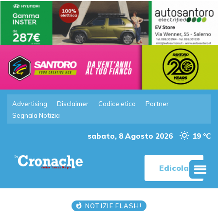
Advertising
Disclaimer
Codice etico
Partner
Segnala Notizia
sabato, 8 Agosto 2026
19 °C
Edicola
NOTIZIE FLASH!