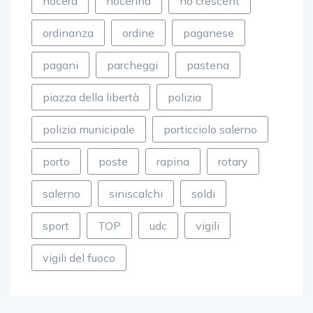
nocera
nocerina
no crescent
ordinanza
ordine
paganese
pagani
parcheggi
pastena
piazza della libertà
polizia
polizia municipale
porticciolo salerno
porto
poste
rapina
rotary
salerno
siniscalchi
soldi
sport
TOP
udc
vigili
vigili del fuoco