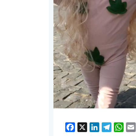
Facebook
X
LinkedI
Tele
W