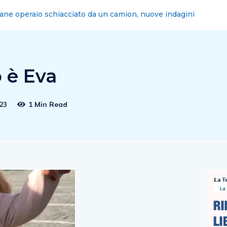
ne: Radio City, primo programma a 13 anni
o è Eva
23
1 Min Read