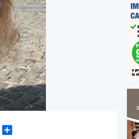
n
gram
hatsApp
Email
Condividi