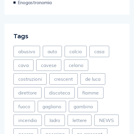
Enogastronomia
Tags
abusivo
auto
calcio
casa
cava
cavese
celano
costruzioni
crescent
de luca
direttore
discoteca
fiamme
fuoco
gagliano
gambino
incendio
ladro
lettere
NEWS