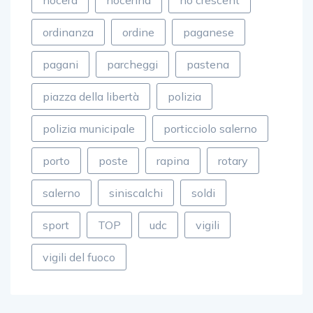
nocera
nocerina
no crescent
ordinanza
ordine
paganese
pagani
parcheggi
pastena
piazza della libertà
polizia
polizia municipale
porticciolo salerno
porto
poste
rapina
rotary
salerno
siniscalchi
soldi
sport
TOP
udc
vigili
vigili del fuoco