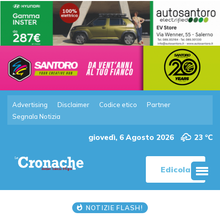
Advertising
Disclaimer
Codice etico
Partner
Segnala Notizia
giovedì, 6 Agosto 2026
23 °C
Edicola
NOTIZIE FLASH!