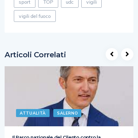
sport
TOP
udc
vigili
vigili del fuoco
Articoli Correlati
ATTUALITÀ
SALERNO
Il Parco nazionale del Cilento contro la