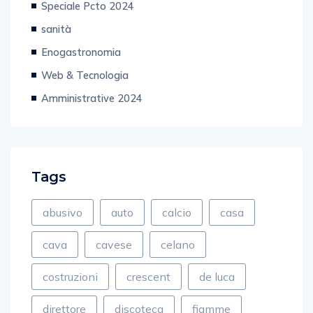
Speciale Pcto 2024
sanità
Enogastronomia
Web & Tecnologia
Amministrative 2024
Tags
abusivo
auto
calcio
casa
cava
cavese
celano
costruzioni
crescent
de luca
direttore
discoteca
fiamme