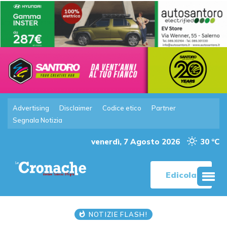
Advertising
Disclaimer
Codice etico
Partner
Segnala Notizia
venerdì, 7 Agosto 2026
30 °C
Edicola
NOTIZIE FLASH!