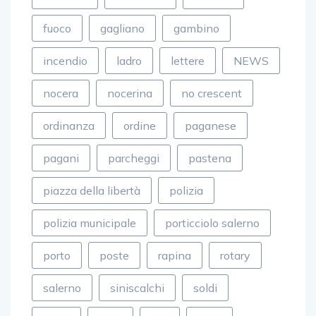
fuoco
gagliano
gambino
incendio
ladro
lettere
NEWS
nocera
nocerina
no crescent
ordinanza
ordine
paganese
pagani
parcheggi
pastena
piazza della libertà
polizia
polizia municipale
porticciolo salerno
porto
poste
rapina
rotary
salerno
siniscalchi
soldi