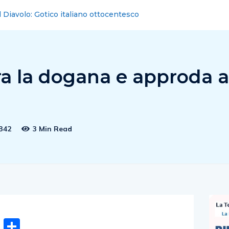
Vendita ospiti sospesa. Chiusi i Distinti
a la dogana e approda 
342
3 Min Read
n
gram
hatsApp
Email
Condividi