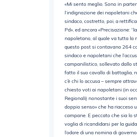
«Mi sento meglio. Sono in parte
l’indignazione dei napoletani c
sindaco, costretto, poi, a rettifi
Pd», ed ancora «Precisazione: “l
napoletano, al quale va tutta la m
questo post si contavano 264 com
sindaco e napoletani che l’accu
campanilistico, sollevato dallo 
fatto il suo cavallo di battaglia
c’è chi lo accusa – sempre attra
chiesto voti ai napoletani (in o
Regionali) nonostante i suoi sen
doppio senso» che ha riacceso un 
campane. E peccato che sia lo s
voglia di ricandidarsi per la gui
l’odore di una nomina di governo,