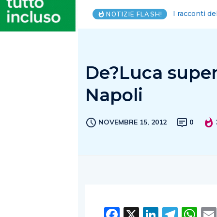
Salernitana. 
NOTIZIE FLASH!
De?Luca super
Napoli
NOVEMBRE 15, 2012
0
Facebook
X
LinkedI
Tele
W