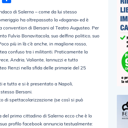
indaco di Salerno – come da lui stesso
omeriggio ha oltrepassato la «dogana» ed è
la convention di Bersani al Teatro Augusteo. Per
canto Fulvio Bonavitacola, suo delfino politico, suo
oco più in là c’è anche, in maglione rosso,
ea confuso tra i militanti. Praticamente la
ece, Andria, Valiante, Iannuzzi e tutto
eo Renzi nella sfida delle primarie del 25
 e tutto e si è presentato a Napoli,
stesso Bersani.
o di spettacolarizzazione (se così si può
 del primo cittadino di Salerno ecco che è lo
 suo profilo facebook annuncia testualmente: