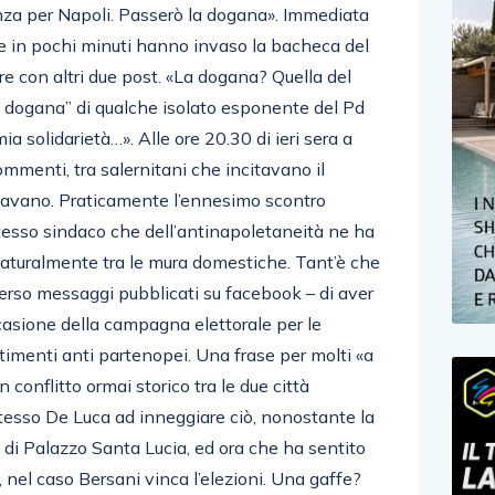
nza per Napoli. Passerò la dogana». Immediata
he in pochi minuti hanno invaso la bacheca del
care con altri due post. «La dogana? Quella del
a dogana” di qualche isolato esponente del Pd
ia solidarietà…». Alle ore 20.30 di ieri sera a
menti, tra salernitani che incitavano il
savano. Praticamente l’ennesimo scontro
stesso sindaco che dell’antinapoletaneità ne ha
, naturalmente tra le mura domestiche. Tant’è che
verso messaggi pubblicati su facebook – di aver
ccasione della campagna elettorale per le
timenti anti partenopei. Una frase per molti «a
conflitto ormai storico tra le due città
tesso De Luca ad inneggiare ciò, nonostante la
da di Palazzo Santa Lucia, ed ora che ha sentito
 nel caso Bersani vinca l’elezioni. Una gaffe?