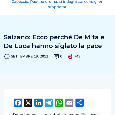
Capaccio: Paolino ordina, si indaghi sui consiglieri
proprietari
Salzano: Ecco perchè De Mita e
De Luca hanno siglato la pace
SETTEMBRE 19, 2012
0
749
Facebook
X
LinkedIn
Telegram
WhatsApp
Email
Condivid
Dopo tempo si sono stretti la mano. De Luca e