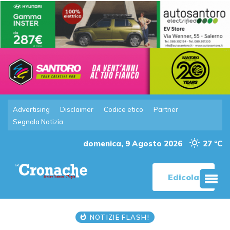
Advertising
Disclaimer
Codice etico
Partner
Segnala Notizia
domenica, 9 Agosto 2026
27 °C
Edicola
NOTIZIE FLASH!