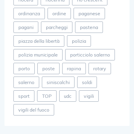
ordinanza
ordine
paganese
pagani
parcheggi
pastena
piazza della libertà
polizia
polizia municipale
porticciolo salerno
porto
poste
rapina
rotary
salerno
siniscalchi
soldi
sport
TOP
udc
vigili
vigili del fuoco