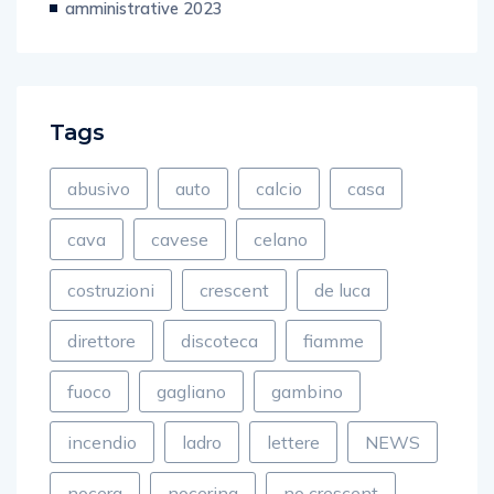
amministrative 2023
Tags
abusivo
auto
calcio
casa
cava
cavese
celano
costruzioni
crescent
de luca
direttore
discoteca
fiamme
fuoco
gagliano
gambino
incendio
ladro
lettere
NEWS
nocera
nocerina
no crescent