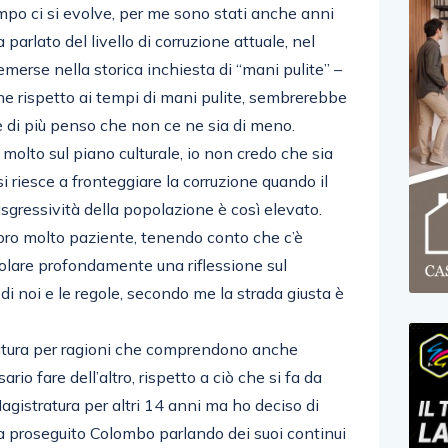
mpo ci si evolve, per me sono stati anche anni
 parlato del livello di corruzione attuale, nel
emerse nella storica inchiesta di “mani pulite” –
one rispetto ai tempi di mani pulite, sembrerebbe
 di più penso che non ce ne sia di meno.
olto sul piano culturale, io non credo che sia
si riesce a fronteggiare la corruzione quando il
rasgressività della popolazione è così elevato.
oro molto paziente, tenendo conto che c’è
molare profondamente una riflessione sul
di noi e le regole, secondo me la strada giusta è
ratura per ragioni che comprendono anche
io fare dell’altro, rispetto a ciò che si fa da
agistratura per altri 14 anni ma ho deciso di
a proseguito Colombo parlando dei suoi continui