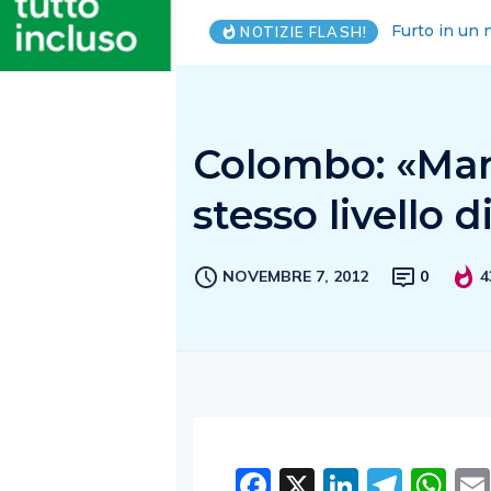
Premio Fabul
NOTIZIE FLASH!
Colombo: «Mani
stesso livello 
NOVEMBRE 7, 2012
0
4
Facebook
X
LinkedI
Tele
W