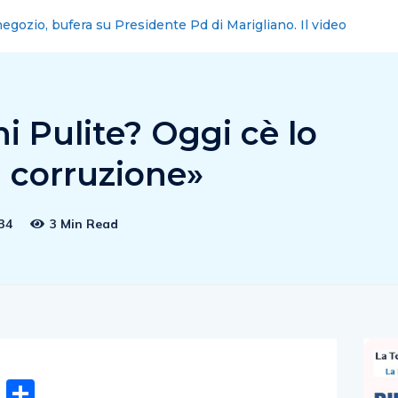
a 2026, “Fuori dal mondo” è il tema dell’anno
 Pulite? Oggi cè lo
di corruzione»
34
3 Min Read
n
gram
hatsApp
Email
Condividi