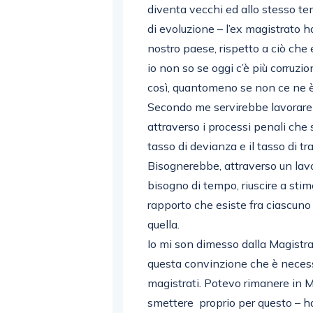
diventa vecchi ed allo stesso te
di evoluzione – l’ex magistrato ha
nostro paese, rispetto a ciò che 
io non so se oggi c’è più corruzi
così, quantomeno se non ce ne è
Secondo me servirebbe lavorare m
attraverso i processi penali che 
tasso di devianza e il tasso di t
Bisognerebbe, attraverso un lav
bisogno di tempo, riuscire a sti
rapporto che esiste fra ciascuno 
quella.
Io mi son dimesso dalla Magist
questa convinzione che è necessar
magistrati. Potevo rimanere in M
smettere proprio per questo – h