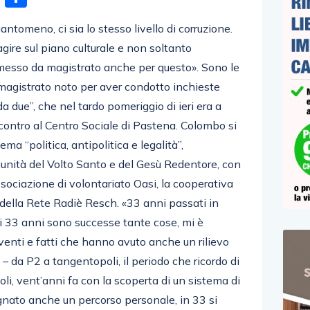
ntomeno, ci sia lo stesso livello di corruzione.
ire sul piano culturale e non soltanto
imesso da magistrato anche per questo». Sono le
magistrato noto per aver condotto inchieste
 due”, che nel tardo pomeriggio di ieri era a
contro al Centro Sociale di Pastena. Colombo si
ema “politica, antipolitica e legalità”,
munità del Volto Santo e del Gesù Redentore, con
associazione di volontariato Oasi, la cooperativa
no della Rete Radiè Resch. «33 anni passati in
ti 33 anni sono successe tante cose, mi è
eventi e fatti che hanno avuto anche un rilievo
– da P2 a tangentopoli, il periodo che ricordo di
oli, vent’anni fa con la scoperta di un sistema di
gnato anche un percorso personale, in 33 si