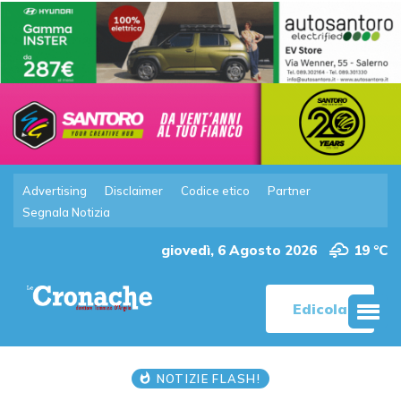
Advertising
Disclaimer
Codice etico
Partner
Segnala Notizia
giovedì, 6 Agosto 2026
19 °C
Edicola
NOTIZIE FLASH!