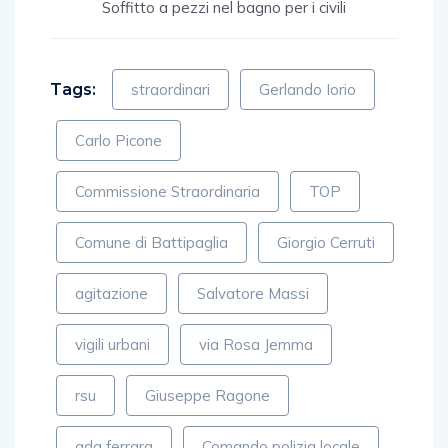
Soffitto a pezzi nel bagno per i civili
Tags:
straordinari
Gerlando Iorio
Carlo Picone
Commissione Straordinaria
TOP
Comune di Battipaglia
Giorgio Cerruti
agitazione
Salvatore Massi
vigili urbani
via Rosa Jemma
rsu
Giuseppe Ragone
ada ferrara
Comando polizia locale