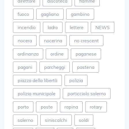
direttore
discoteca
fiamme
fuoco
gagliano
gambino
incendio
ladro
lettere
NEWS
nocera
nocerina
no crescent
ordinanza
ordine
paganese
pagani
parcheggi
pastena
piazza della libertà
polizia
polizia municipale
porticciolo salerno
porto
poste
rapina
rotary
salerno
siniscalchi
soldi