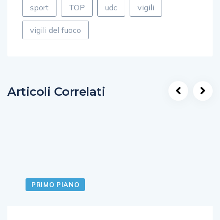
sport
TOP
udc
vigili
vigili del fuoco
Articoli Correlati
PRIMO PIANO