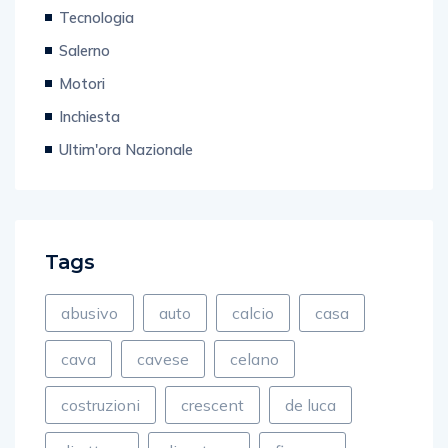
Tecnologia
Salerno
Motori
Inchiesta
Ultim'ora Nazionale
Tags
abusivo
auto
calcio
casa
cava
cavese
celano
costruzioni
crescent
de luca