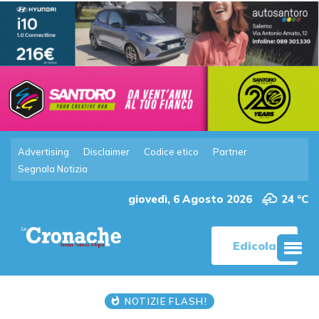
Advertising
Disclaimer
Codice etico
Partner
Segnala Notizia
giovedì, 6 Agosto 2026
24 °C
Edicola
NOTIZIE FLASH!