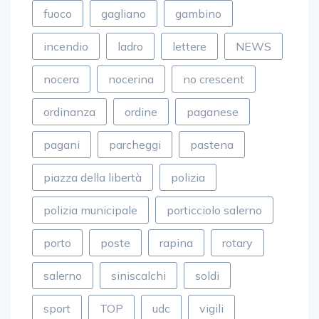
fuoco
gagliano
gambino
incendio
ladro
lettere
NEWS
nocera
nocerina
no crescent
ordinanza
ordine
paganese
pagani
parcheggi
pastena
piazza della libertà
polizia
polizia municipale
porticciolo salerno
porto
poste
rapina
rotary
salerno
siniscalchi
soldi
sport
TOP
udc
vigili