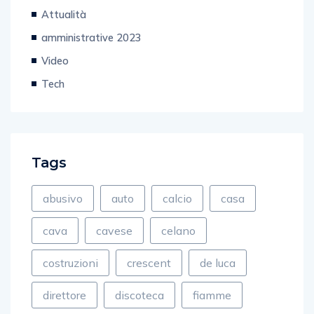
Attualità
amministrative 2023
Video
Tech
Tags
abusivo
auto
calcio
casa
cava
cavese
celano
costruzioni
crescent
de luca
direttore
discoteca
fiamme