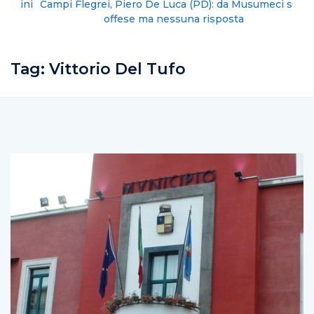
Campi Flegrei, Piero De Luca (PD): da Musumeci solo
offese ma nessuna risposta
Tag:
Vittorio Del Tufo