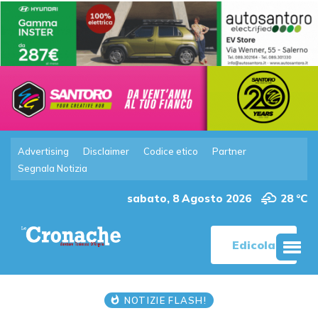
Advertising
Disclaimer
Codice etico
Partner
Segnala Notizia
sabato, 8 Agosto 2026
28 °C
Edicola
NOTIZIE FLASH!