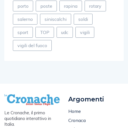
salerno
siniscalchi
soldi
sport
TOP
udc
vigili
vigili del fuoco
Argomenti
Home
Le Cronache, il primo
quotidiano interattivo in
Cronaca
Italia.
Salernitana