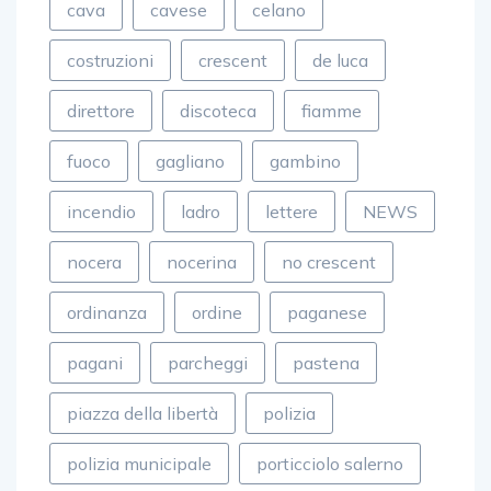
costruzioni
crescent
de luca
direttore
discoteca
fiamme
fuoco
gagliano
gambino
incendio
ladro
lettere
NEWS
nocera
nocerina
no crescent
ordinanza
ordine
paganese
pagani
parcheggi
pastena
piazza della libertà
polizia
polizia municipale
porticciolo salerno
porto
poste
rapina
rotary