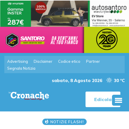
Advertising
Disclaimer
Codice etico
Partner
Segnala Notizia
sabato, 8 Agosto 2026
30 °C
Edicola
NOTIZIE FLASH!