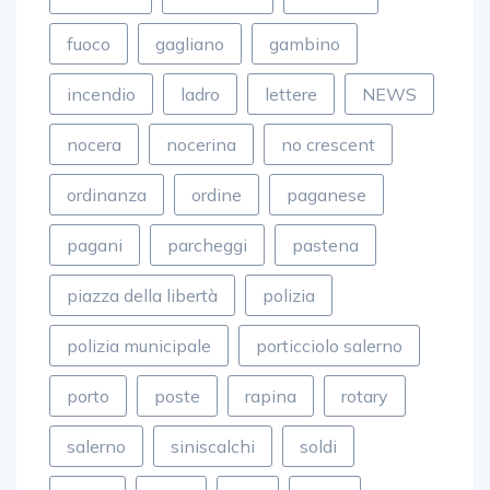
fuoco
gagliano
gambino
incendio
ladro
lettere
NEWS
nocera
nocerina
no crescent
ordinanza
ordine
paganese
pagani
parcheggi
pastena
piazza della libertà
polizia
polizia municipale
porticciolo salerno
porto
poste
rapina
rotary
salerno
siniscalchi
soldi