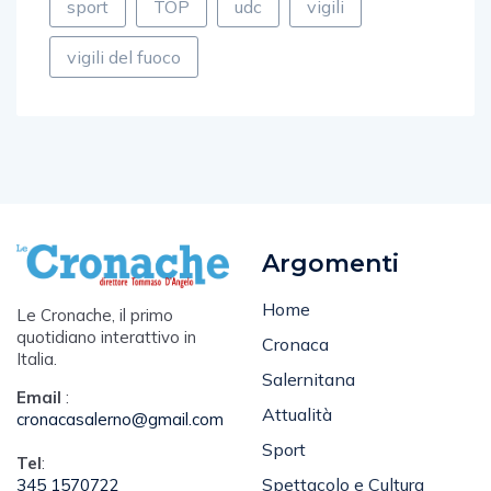
sport
TOP
udc
vigili
vigili del fuoco
Argomenti
Home
Le Cronache, il primo
quotidiano interattivo in
Cronaca
Italia.
Salernitana
Email
:
Attualità
cronacasalerno@gmail.com
Sport
Tel
:
Spettacolo e Cultura
345 1570722