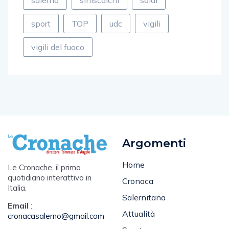
sport
TOP
udc
vigili
vigili del fuoco
Argomenti
Home
Le Cronache, il primo
quotidiano interattivo in
Cronaca
Italia.
Salernitana
Email
:
Attualità
cronacasalerno@gmail.com
Sport
Tel
: