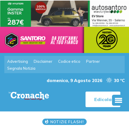
Advertising
Disclaimer
Codice etico
Partner
Segnala Notizia
domenica, 9 Agosto 2026
30 °C
Edicola
NOTIZIE FLASH!