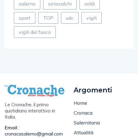
salerno
siniscalchi
soldi
sport
TOP
udc
vigili
vigili del fuoco
Argomenti
Home
Le Cronache, il primo
quotidiano interattivo in
Cronaca
Italia.
Salernitana
Email
: