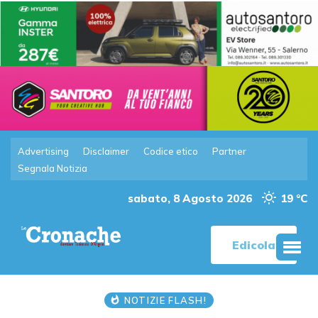
Advertising
Disclaimer
Codice etico
Partner
Segnala Notizia
sabato, 8 Agosto 2026
19 °C
Edicola
NOTIZIE FLASH!