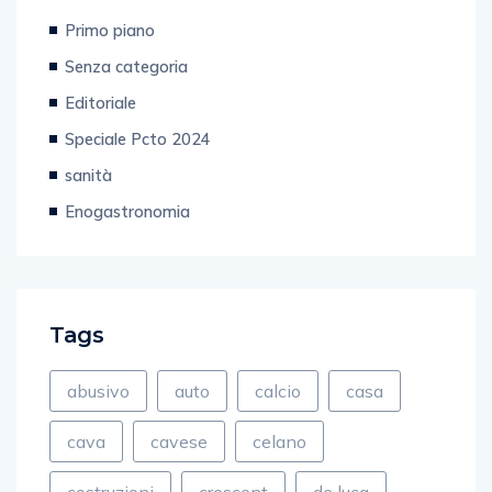
Business
Primo piano
Senza categoria
Editoriale
Speciale Pcto 2024
sanità
Enogastronomia
Tags
abusivo
auto
calcio
casa
cava
cavese
celano