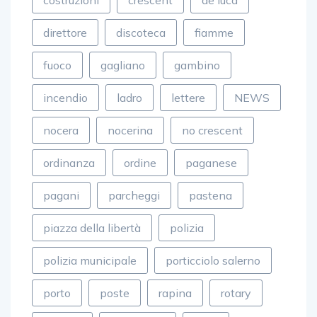
costruzioni
crescent
de luca
direttore
discoteca
fiamme
fuoco
gagliano
gambino
incendio
ladro
lettere
NEWS
nocera
nocerina
no crescent
ordinanza
ordine
paganese
pagani
parcheggi
pastena
piazza della libertà
polizia
polizia municipale
porticciolo salerno
porto
poste
rapina
rotary