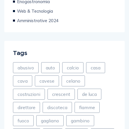
Web & Tecnologia
Amministrative 2024
Tags
abusivo
auto
calcio
casa
cava
cavese
celano
costruzioni
crescent
de luca
direttore
discoteca
fiamme
fuoco
gagliano
gambino
incendio
ladro
lettere
NEWS