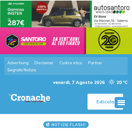
Advertising
Disclaimer
Codice etico
Partner
Segnala Notizia
venerdì, 7 Agosto 2026
20 °C
Edicola
NOTIZIE FLASH!