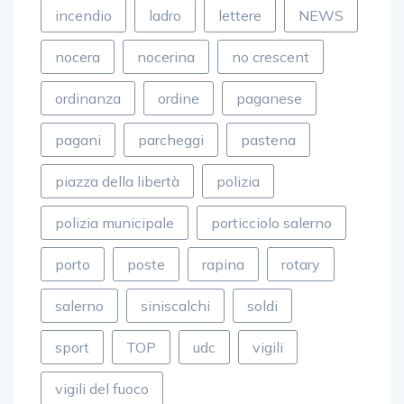
nocera
nocerina
no crescent
ordinanza
ordine
paganese
pagani
parcheggi
pastena
piazza della libertà
polizia
polizia municipale
porticciolo salerno
porto
poste
rapina
rotary
salerno
siniscalchi
soldi
sport
TOP
udc
vigili
vigili del fuoco