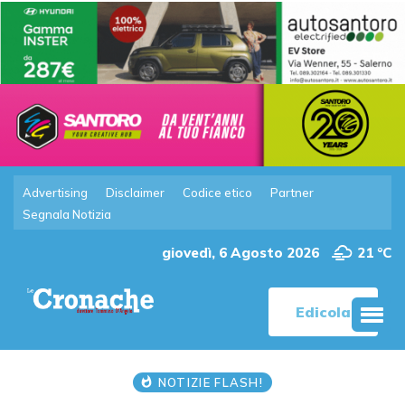
Advertising
Disclaimer
Codice etico
Partner
Segnala Notizia
giovedì, 6 Agosto 2026
21 °C
Edicola
NOTIZIE FLASH!