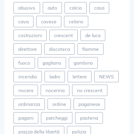
abusivo
auto
calcio
casa
cava
cavese
celano
costruzioni
crescent
de luca
direttore
discoteca
fiamme
fuoco
gagliano
gambino
incendio
ladro
lettere
NEWS
nocera
nocerina
no crescent
ordinanza
ordine
paganese
pagani
parcheggi
pastena
piazza della libertà
polizia