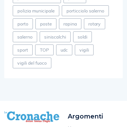
polizia municipale
porticciolo salerno
porto
poste
rapina
rotary
salerno
siniscalchi
soldi
sport
TOP
udc
vigili
vigili del fuoco
Argomenti