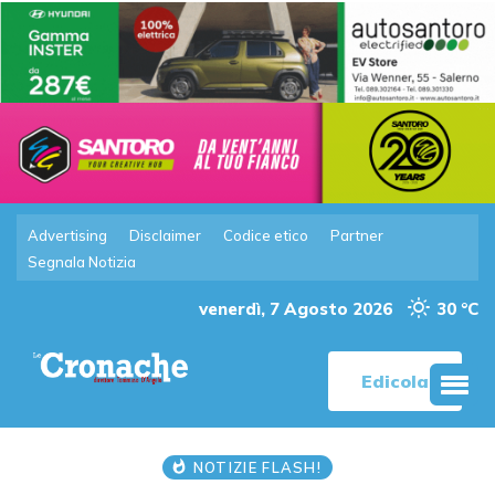
Advertising
Disclaimer
Codice etico
Partner
Segnala Notizia
venerdì, 7 Agosto 2026
30 °C
Edicola
NOTIZIE FLASH!