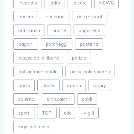
incendio
ladro
lettere
NEWS
nocera
nocerina
no crescent
ordinanza
ordine
paganese
pagani
parcheggi
pastena
piazza della libertà
polizia
polizia municipale
porticciolo salerno
porto
poste
rapina
rotary
salerno
siniscalchi
soldi
sport
TOP
udc
vigili
vigili del fuoco