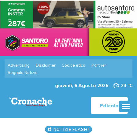
Advertising
Disclaimer
Codice etico
Partner
Segnala Notizia
giovedì, 6 Agosto 2026
23 °C
Edicola
NOTIZIE FLASH!