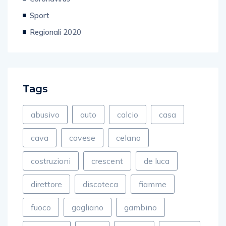
Sport
Regionali 2020
Tags
abusivo
auto
calcio
casa
cava
cavese
celano
costruzioni
crescent
de luca
direttore
discoteca
fiamme
fuoco
gagliano
gambino