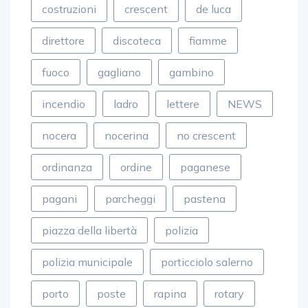
costruzioni
crescent
de luca
direttore
discoteca
fiamme
fuoco
gagliano
gambino
incendio
ladro
lettere
NEWS
nocera
nocerina
no crescent
ordinanza
ordine
paganese
pagani
parcheggi
pastena
piazza della libertà
polizia
polizia municipale
porticciolo salerno
porto
poste
rapina
rotary