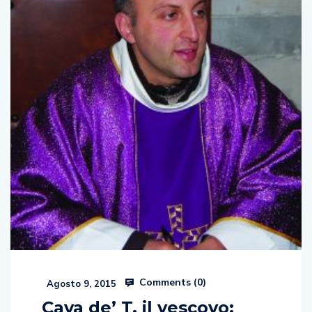
Comments (
0
)
Agosto 9, 2015
Cava de’ T. il vescovo: