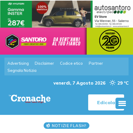
Advertising
Disclaimer
Codice etico
Partner
Segnala Notizia
venerdì, 7 Agosto 2026
29 °C
Edicola
NOTIZIE FLASH!