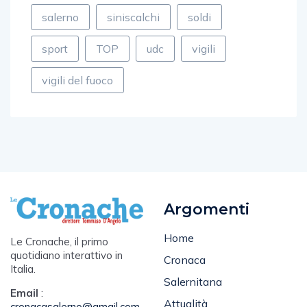
salerno
siniscalchi
soldi
sport
TOP
udc
vigili
vigili del fuoco
Argomenti
Home
Le Cronache, il primo
quotidiano interattivo in
Cronaca
Italia.
Salernitana
Email
:
Attualità
cronacasalerno@gmail.com