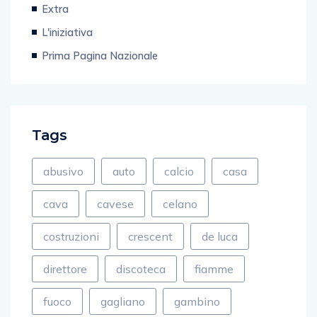
Extra
L'iniziativa
Prima Pagina Nazionale
Tags
abusivo
auto
calcio
casa
cava
cavese
celano
costruzioni
crescent
de luca
direttore
discoteca
fiamme
fuoco
gagliano
gambino