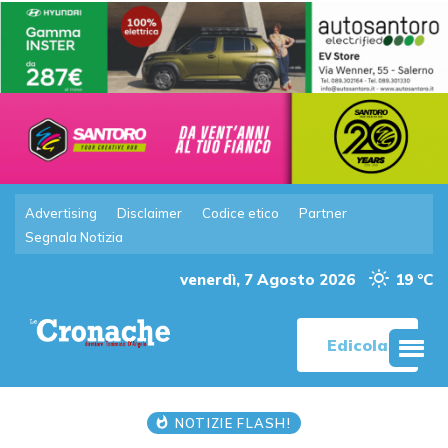
Advertising
Disclaimer
Codice etico
Partner
Segnala Notizia
venerdì, 7 Agosto 2026
19 °C
Edicola
NOTIZIE FLASH!