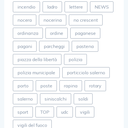
incendio
ladro
lettere
NEWS
nocera
nocerina
no crescent
ordinanza
ordine
paganese
pagani
parcheggi
pastena
piazza della libertà
polizia
polizia municipale
porticciolo salerno
porto
poste
rapina
rotary
salerno
siniscalchi
soldi
sport
TOP
udc
vigili
vigili del fuoco