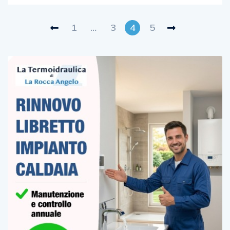
1
…
3
4
5