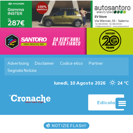
Advertising
Disclaimer
Codice etico
Partner
Segnala Notizia
lunedì, 10 Agosto 2026
24 °C
Edicola
NOTIZIE FLASH!