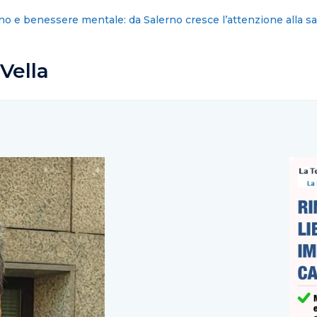
: nominati i nuovi commissari cittadini
Vella