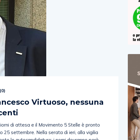
(
0
)
rancesco Virtuoso, nessuna
centi
orni di attesa e il Movimento 5 Stelle è pronto
o 25 settembre. Nella serata di ieri, alla vigilia
note le autocandidature: i nomi dovranno però