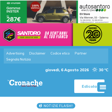
Advertising
Disclaimer
Codice etico
Partner
Segnala Notizia
giovedì, 6 Agosto 2026
30 °C
Edicola
NOTIZIE FLASH!