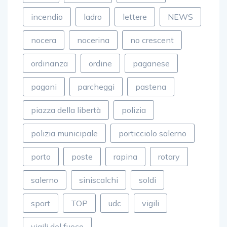
incendio
ladro
lettere
NEWS
nocera
nocerina
no crescent
ordinanza
ordine
paganese
pagani
parcheggi
pastena
piazza della libertà
polizia
polizia municipale
porticciolo salerno
porto
poste
rapina
rotary
salerno
siniscalchi
soldi
sport
TOP
udc
vigili
vigili del fuoco