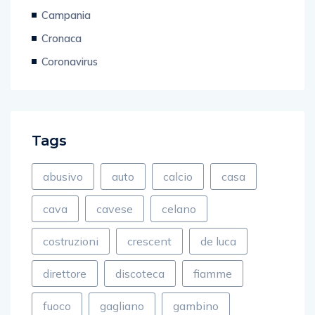
Campania
Cronaca
Coronavirus
Tags
abusivo
auto
calcio
casa
cava
cavese
celano
costruzioni
crescent
de luca
direttore
discoteca
fiamme
fuoco
gagliano
gambino