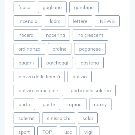
fuoco
gagliano
gambino
incendio
ladro
lettere
NEWS
nocera
nocerina
no crescent
ordinanza
ordine
paganese
pagani
parcheggi
pastena
piazza della libertà
polizia
polizia municipale
porticciolo salerno
porto
poste
rapina
rotary
salerno
siniscalchi
soldi
sport
TOP
udc
vigili