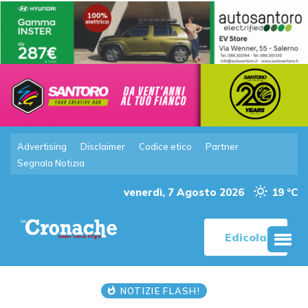
Advertising
Disclaimer
Codice etico
Partner
Segnala Notizia
venerdì, 7 Agosto 2026
19 °C
Edicola
NOTIZIE FLASH!