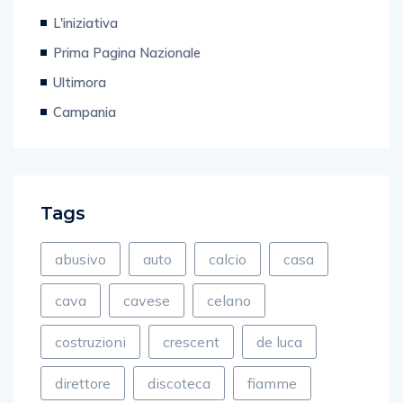
L'iniziativa
Prima Pagina Nazionale
Ultimora
Campania
Tags
abusivo
auto
calcio
casa
cava
cavese
celano
costruzioni
crescent
de luca
direttore
discoteca
fiamme