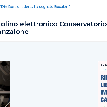
 vita, sicurezza, tutela identità. Le nostre priorità cambiano
olino elettronico Conservatorio
Lanzalone