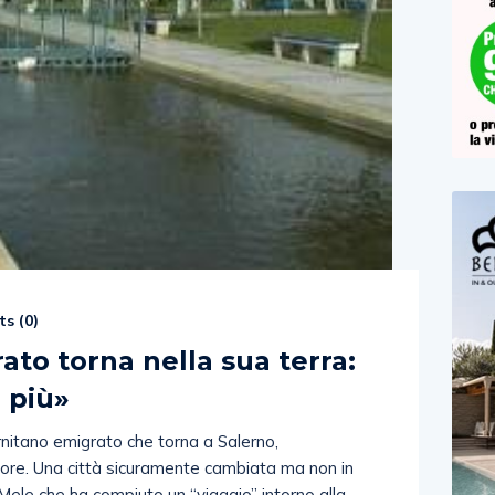
s (
0
)
ato torna nella sua terra:
 più»
rnitano emigrato che torna a Salerno,
tore. Una città sicuramente cambiata ma non in
ele che ha compiuto un “viaggio” intorno alla