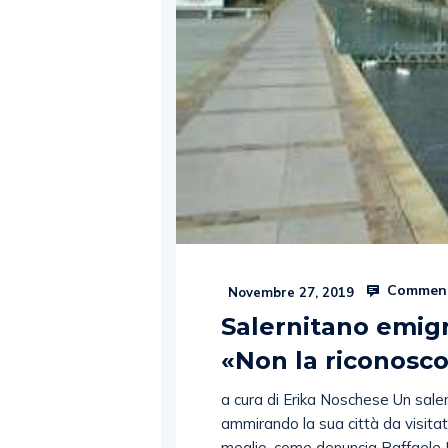
Comment
Novembre 27, 2019
Salernitano emigr
«Non la riconosco
a cura di Erika Noschese Un sale
ammirando la sua città da visita
meglio, come denuncia Raffaele M