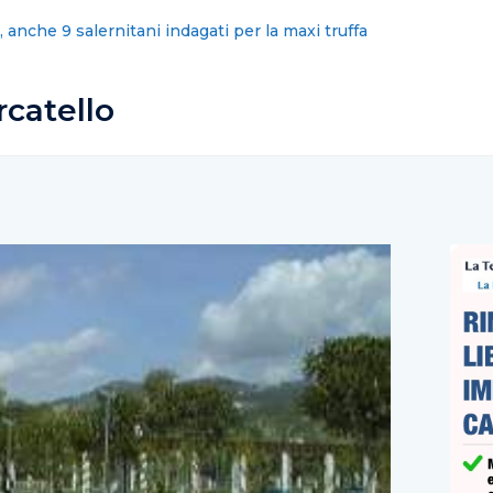
omuni sciolti? Politica faccia di piu’
catello