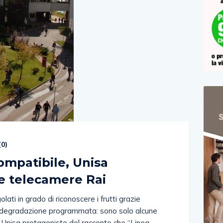
(
0
)
ompatibile, Unisa
e telecamere Rai
ati in grado di riconoscere i frutti grazie
si a degradazione programmata: sono solo alcune
te Unisa protagoniste del racconto che “Linea