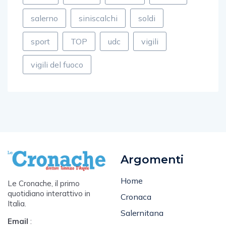
salerno
siniscalchi
soldi
sport
TOP
udc
vigili
vigili del fuoco
Argomenti
Home
Le Cronache, il primo
quotidiano interattivo in
Cronaca
Italia.
Salernitana
Email
:
Attualità
cronacasalerno@gmail.com