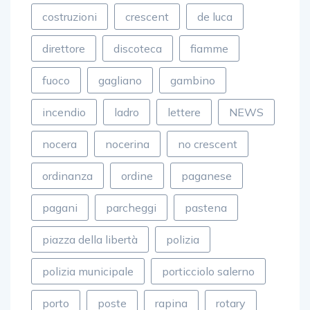
costruzioni
crescent
de luca
direttore
discoteca
fiamme
fuoco
gagliano
gambino
incendio
ladro
lettere
NEWS
nocera
nocerina
no crescent
ordinanza
ordine
paganese
pagani
parcheggi
pastena
piazza della libertà
polizia
polizia municipale
porticciolo salerno
porto
poste
rapina
rotary