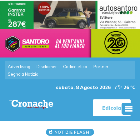
Advertising
Disclaimer
Codice etico
Partner
Segnala Notizia
sabato, 8 Agosto 2026
26 °C
Edicola
NOTIZIE FLASH!