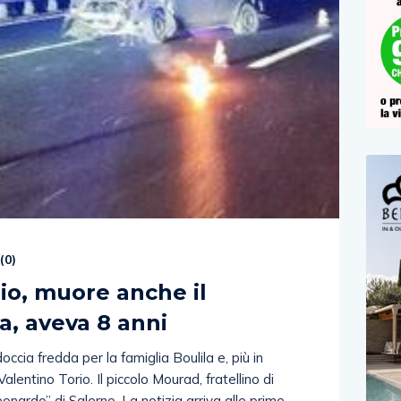
(
0
)
io, muore anche il
la, aveva 8 anni
occia fredda per la famiglia Boulila e, più in
alentino Torio. Il piccolo Mourad, fratellino di
eonardo” di Salerno. La notizia arriva alle prime