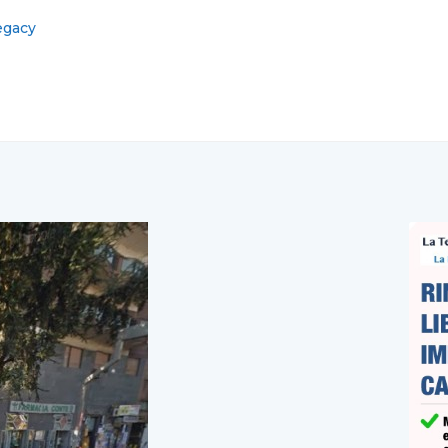
 silenzio ai funerali di Luigi Esposito