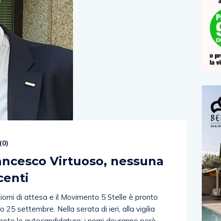
(
0
)
rancesco Virtuoso, nessuna
centi
orni di attesa e il Movimento 5 Stelle è pronto
o 25 settembre. Nella serata di ieri, alla vigilia
note le autocandidature: i nomi dovranno però