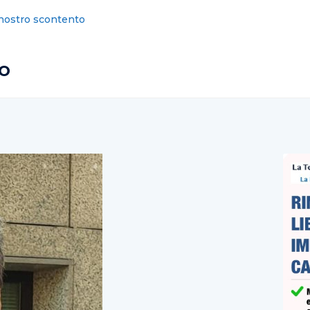
 “Din Don, din don… ha segnato Bocalon”
o