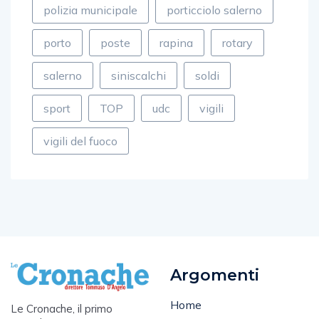
polizia municipale
porticciolo salerno
porto
poste
rapina
rotary
salerno
siniscalchi
soldi
sport
TOP
udc
vigili
vigili del fuoco
Argomenti
Home
Le Cronache, il primo