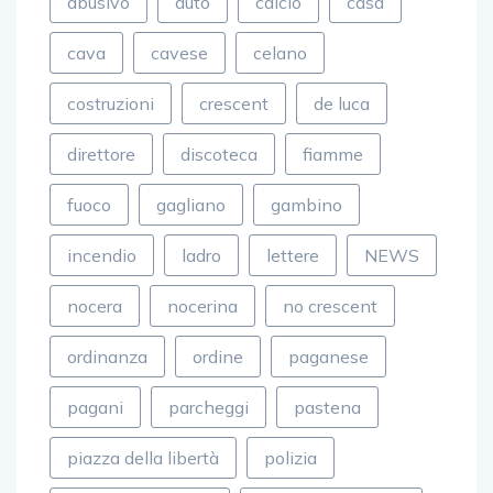
abusivo
auto
calcio
casa
cava
cavese
celano
costruzioni
crescent
de luca
direttore
discoteca
fiamme
fuoco
gagliano
gambino
incendio
ladro
lettere
NEWS
nocera
nocerina
no crescent
ordinanza
ordine
paganese
pagani
parcheggi
pastena
piazza della libertà
polizia