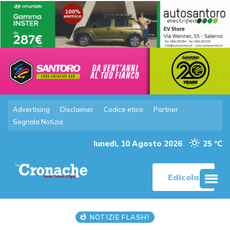
Advertising
Disclaimer
Codice etico
Partner
Segnala Notizia
lunedì, 10 Agosto 2026
25 °C
Edicola
NOTIZIE FLASH!