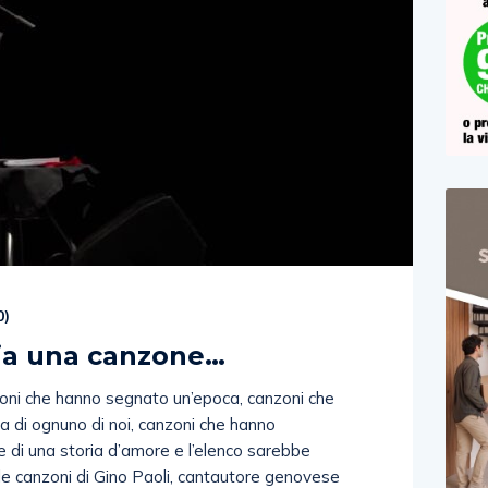
0
)
scia una canzone…
zoni che hanno segnato un’epoca, canzoni che
 di ognuno di noi, canzoni che hanno
e di una storia d’amore e l’elenco sarebbe
 le canzoni di Gino Paoli, cantautore genovese