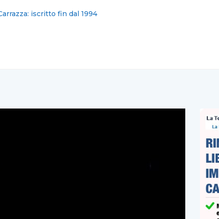
r il ricorso di De Prisco contro lo scioglimento