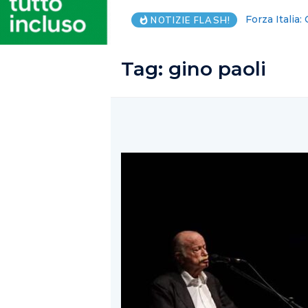
Pagani. Al Ta
NOTIZIE FLASH!
Tag:
gino paoli