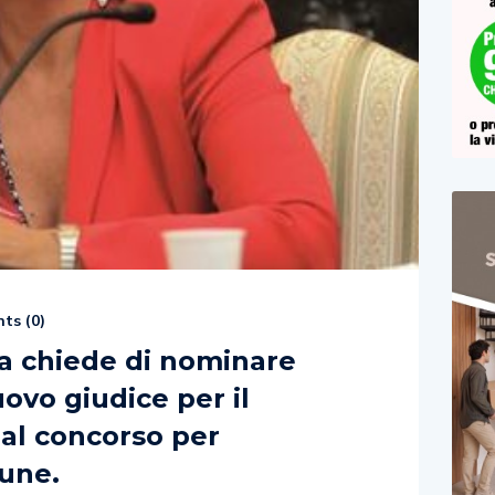
ts (
0
)
ra chiede di nominare
vo giudice per il
 al concorso per
mune.