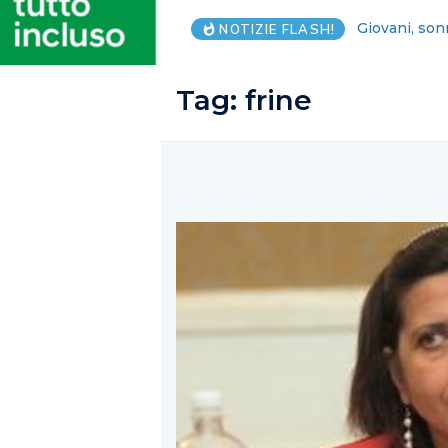
Lega Salerno
NOTIZIE FLASH!
Tag:
frine