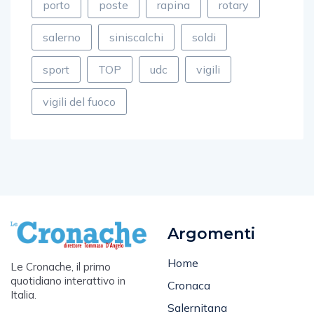
porto
poste
rapina
rotary
salerno
siniscalchi
soldi
sport
TOP
udc
vigili
vigili del fuoco
Argomenti
Home
Le Cronache, il primo
quotidiano interattivo in
Cronaca
Italia.
Salernitana