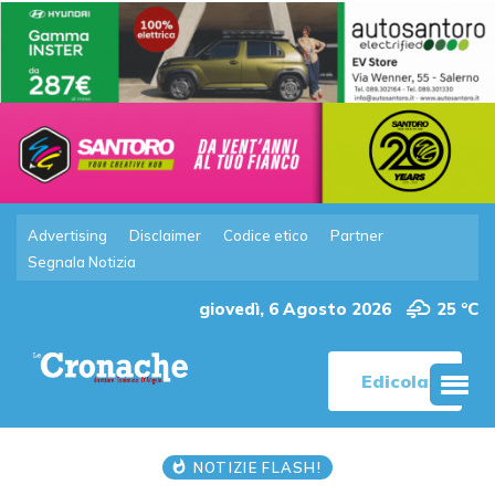
Advertising
Disclaimer
Codice etico
Partner
Segnala Notizia
giovedì, 6 Agosto 2026
25 °C
Edicola
NOTIZIE FLASH!