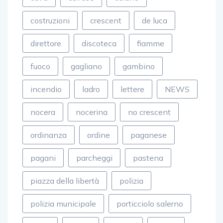
costruzioni
crescent
de luca
direttore
discoteca
fiamme
fuoco
gagliano
gambino
incendio
ladro
lettere
NEWS
nocera
nocerina
no crescent
ordinanza
ordine
paganese
pagani
parcheggi
pastena
piazza della libertà
polizia
polizia municipale
porticciolo salerno