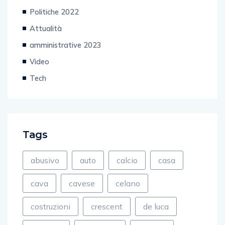
Spettacolo e Cultura
Politiche 2022
Attualità
amministrative 2023
Video
Tech
Tags
abusivo
auto
calcio
casa
cava
cavese
celano
costruzioni
crescent
de luca