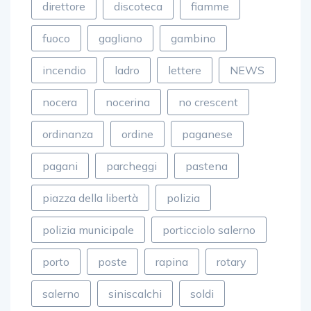
direttore
discoteca
fiamme
fuoco
gagliano
gambino
incendio
ladro
lettere
NEWS
nocera
nocerina
no crescent
ordinanza
ordine
paganese
pagani
parcheggi
pastena
piazza della libertà
polizia
polizia municipale
porticciolo salerno
porto
poste
rapina
rotary
salerno
siniscalchi
soldi