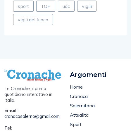
sport
TOP
udc
vigili
vigili del fuoco
Argomenti
Home
Le Cronache, il primo
quotidiano interattivo in
Cronaca
Italia.
Salernitana
Email
:
Attualità
cronacasalerno@gmail.com
Sport