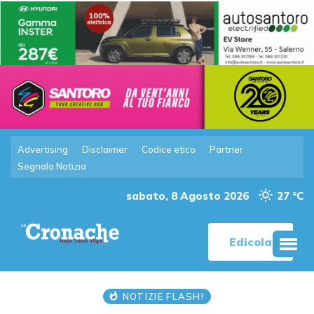
Advertising
Disclaimer
Codice etico
Partner
Segnala Notizia
sabato, 8 Agosto 2026
27 °C
Edicola
NOTIZIE FLASH!