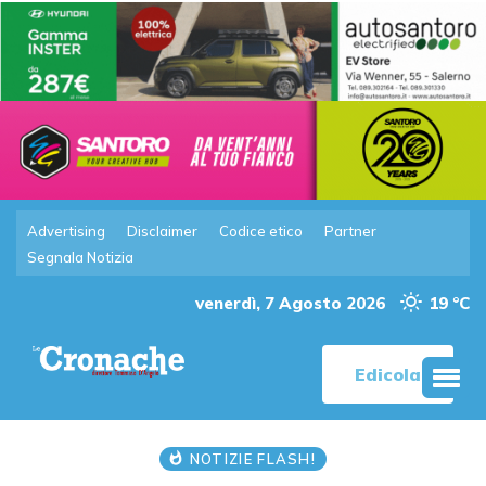
Advertising
Disclaimer
Codice etico
Partner
Segnala Notizia
venerdì, 7 Agosto 2026
19 °C
Edicola
NOTIZIE FLASH!