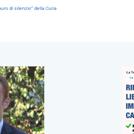
tari Campania, Martusciello ha diviso il partito