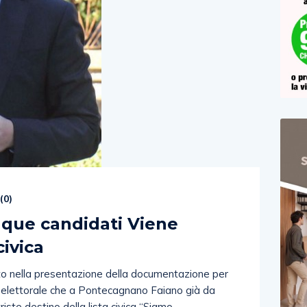
(
0
)
nque candidati Viene
civica
to nella presentazione della documentazione per
 elettorale che a Pontecagnano Faiano già da
iste destino della lista civica “Siamo