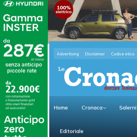
Advertising
Disclaimer
Codice etico
Home
Cronaca
Salern
Editoriale